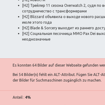
[H2] Трейлер 11 сезона Overwatch 2, судя по
сотрудничество с трансформерами
[H2] Blizzard объявила о выходе нового расшире
июле этого года
[H2] Blade & Sorcery выходит из раннего дост
[H2] Социальная песочница MMO Pax Dei выхо
неоднозначные
Es konnten 64 Bilder auf dieser Webseite gefunden we
Bei 54 Bilder(n) fehlt ein ALT-Attribut. Fügen Sie ALT-
der Bilder für Suchmaschinen zugänglich zu machen.
Anteil :
4%