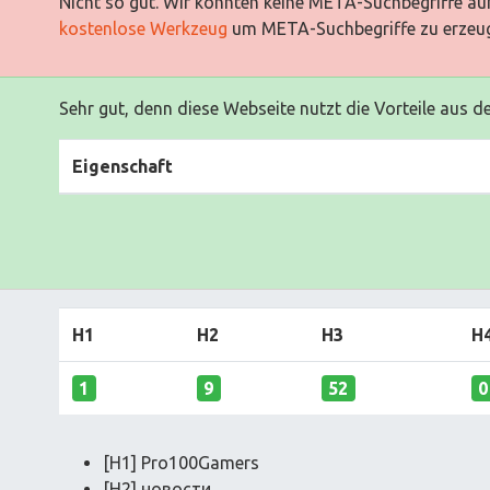
Nicht so gut. Wir konnten keine META-Suchbegriffe auf
kostenlose Werkzeug
um META-Suchbegriffe zu erzeu
Sehr gut, denn diese Webseite nutzt die Vorteile aus d
Eigenschaft
H1
H2
H3
H
1
9
52
0
[H1] Pro100Gamers
[H2] новости