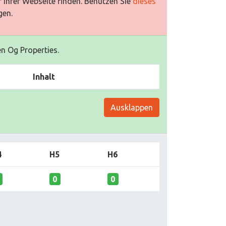
 Ihrer Webseite finden. Benutzen Sie
dieses
gen.
en Og Properties.
Inhalt
Ausklappen
4
H5
H6
0
0