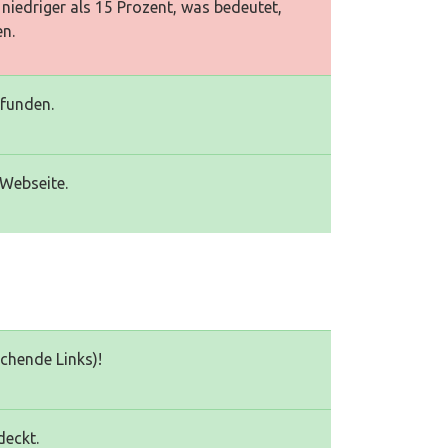
niedriger als 15 Prozent, was bedeutet,
en.
efunden.
 Webseite.
echende Links)!
deckt.