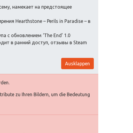
 всему, намекает на предстоящее
ния Hearthstone – Perils in Paradise – в
упа с обновлением ‘The End’ 1.0
дит в ранний доступ, отзывы в Steam
Ausklappen
rden.
Attribute zu Ihren Bildern, um die Bedeutung