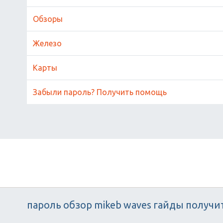
Обзоры
Железо
Карты
Забыли пароль? Получить помощь
пароль
обзор
mikeb
waves
гайды
получи