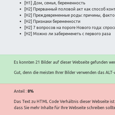
[H1] Дом, семья, беременность
[H2] Прерванный половой акт как способ ко
[H2] Преждевременные роды: причины, факто
[H2] Признаки беременности
[H2] 7 вопросов на пороге Нового года: спрос
[H2] Можно ли забеременеть с первого раза
Es konnten 21 Bilder auf dieser Webseite gefunden we
Gut, denn die meisten Ihrer Bilder verwenden das ALT-A
Anteil :
8%
Das Text zu HTML Code Verhältnis dieser Webseite ist 
dass Sie mehr Inhalte für Ihre Webseite schreiben sollt