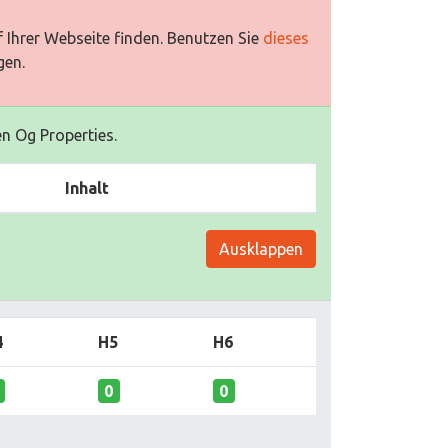
 Ihrer Webseite finden. Benutzen Sie
dieses
gen.
en Og Properties.
Inhalt
Ausklappen
4
H5
H6
0
0