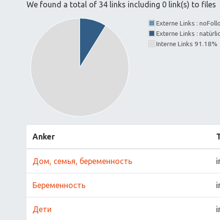
We found a total of 34 links including 0 link(s) to files
Externe Links : noFol
Externe Links : natürl
Interne Links 91.18%
Anker
Дом, семья, беременность
i
Беременность
i
Дети
i