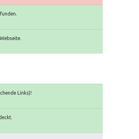
efunden.
 Webseite.
echende Links)!
deckt.