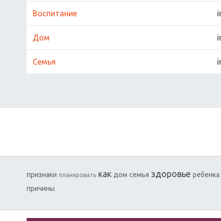
Воспитание
i
Дом
i
Семья
i
как
здоровье
признаки
дом
семья
ребенка
планировать
причины