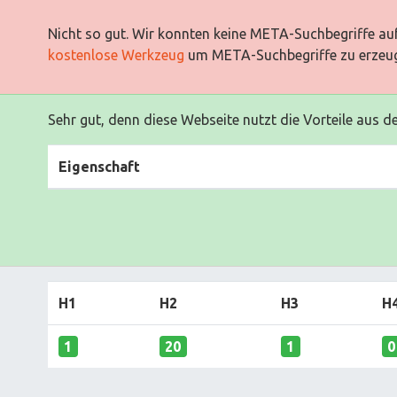
Nicht so gut. Wir konnten keine META-Suchbegriffe auf
kostenlose Werkzeug
um META-Suchbegriffe zu erzeu
Sehr gut, denn diese Webseite nutzt die Vorteile aus d
Eigenschaft
H1
H2
H3
H
1
20
1
0