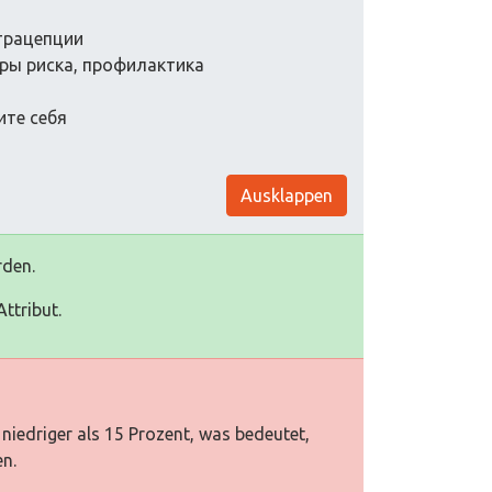
нтрацепции
ры риска, профилактика
ите себя
Ausklappen
rden.
ttribut.
niedriger als 15 Prozent, was bedeutet,
en.