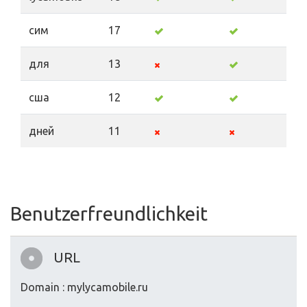
сим
17
для
13
сша
12
дней
11
Benutzerfreundlichkeit
URL
Domain : mylycamobile.ru