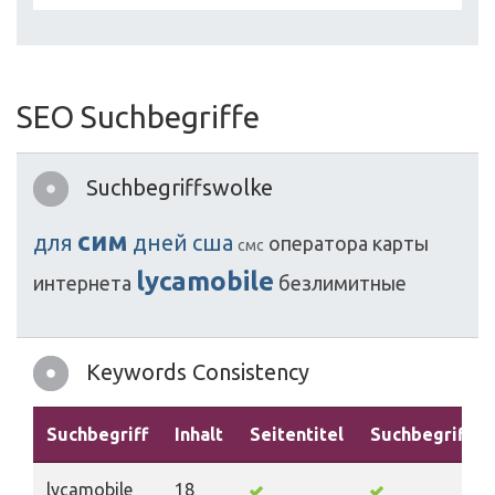
SEO Suchbegriffe
Suchbegriffswolke
сим
для
дней
сша
оператора
карты
смс
lycamobile
интернета
безлимитные
Keywords Consistency
Suchbegriff
Inhalt
Seitentitel
Suchbegriffe
lycamobile
18