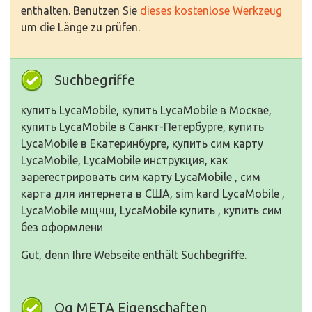
enthalten. Benutzen Sie
dieses kostenlose Werkzeug
um die Länge zu prüfen.
Suchbegriffe
купить LycaMobile, купить LycaMobile в Москве,
купить LycaMobile в Санкт-Петербурге, купить
LycaMobile в Екатеринбурге, купить сим карту
LycaMobile, LycaMobile инструкция, как
зарегестрировать сим карту LycaMobile , сим
карта для интернета в США, sim kard LycaMobile ,
LycaMobile мщчш, LycaMobile купить , купить сим
без оформлени
Gut, denn Ihre Webseite enthält Suchbegriffe.
Og META Eigenschaften