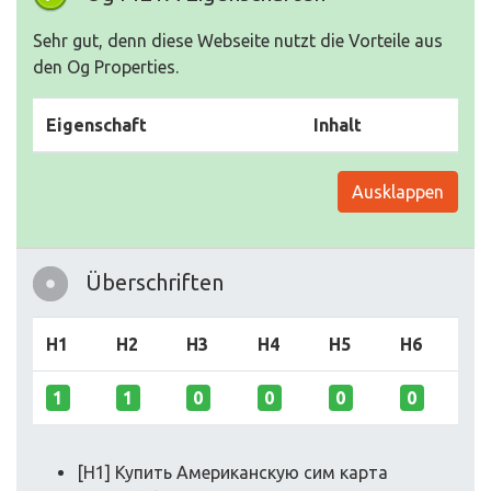
Sehr gut, denn diese Webseite nutzt die Vorteile aus
den Og Properties.
Eigenschaft
Inhalt
Ausklappen
Überschriften
H1
H2
H3
H4
H5
H6
1
1
0
0
0
0
[H1] Купить Американскую сим карта