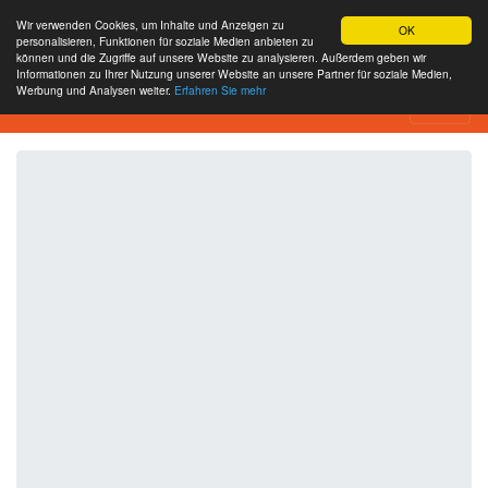
Wir verwenden Cookies, um Inhalte und Anzeigen zu
OK
personalisieren, Funktionen für soziale Medien anbieten zu
können und die Zugriffe auf unsere Website zu analysieren. Außerdem geben wir
Informationen zu Ihrer Nutzung unserer Website an unsere Partner für soziale Medien,
Werbung und Analysen weiter.
Erfahren Sie mehr
SEO Analytics