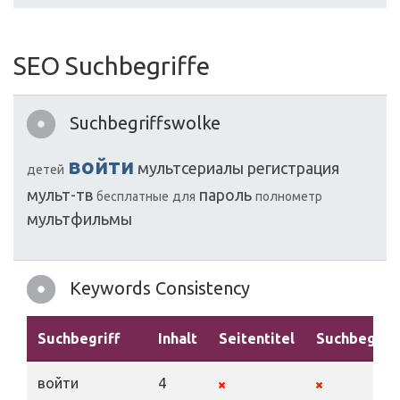
SEO Suchbegriffe
Suchbegriffswolke
войти
мультсериалы
регистрация
детей
мульт-тв
пароль
бесплатные
для
полнометр
мультфильмы
Keywords Consistency
Suchbegriff
Inhalt
Seitentitel
Suchbegriff
войти
4