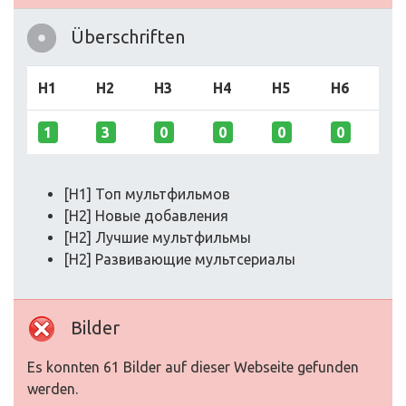
Überschriften
H1
H2
H3
H4
H5
H6
1
3
0
0
0
0
[H1] Топ мультфильмов
[H2] Новые добавления
[H2] Лучшие мультфильмы
[H2] Развивающие мультсериалы
Bilder
Es konnten 61 Bilder auf dieser Webseite gefunden
werden.