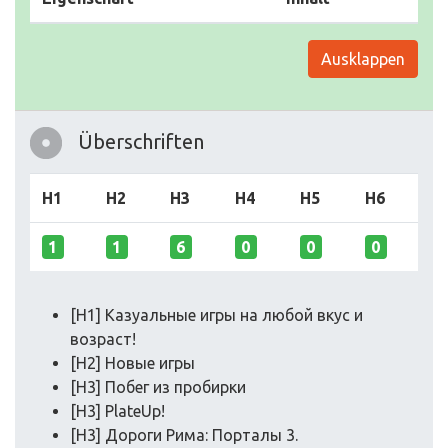
Ausklappen
Überschriften
H1
H2
H3
H4
H5
H6
1
1
6
0
0
0
[H1] Казуальные игры на любой вкус и
возраст!
[H2] Новые игры
[H3] Побег из пробирки
[H3] PlateUp!
[H3] Дороги Рима: Порталы 3.