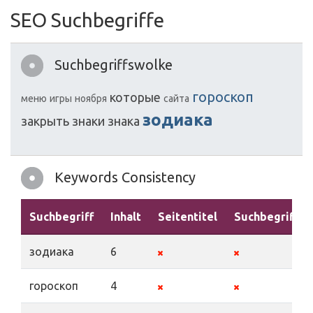
SEO Suchbegriffe
Suchbegriffswolke
гороскоп
которые
меню
игры
ноября
сайта
зодиака
закрыть
знаки
знака
Keywords Consistency
Suchbegriff
Inhalt
Seitentitel
Suchbegriffe
зодиака
6
гороскоп
4