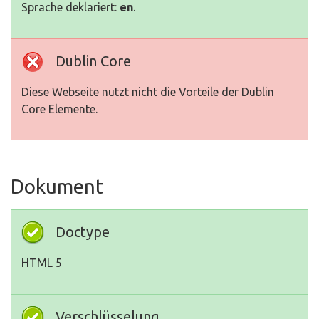
Sprache deklariert:
en
.
Dublin Core
Diese Webseite nutzt nicht die Vorteile der Dublin
Core Elemente.
Dokument
Doctype
HTML 5
Verschlüsselung