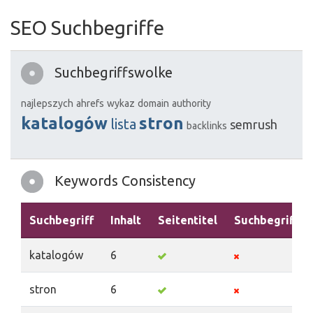
SEO Suchbegriffe
Suchbegriffswolke
najlepszych
ahrefs
wykaz
domain
authority
katalogów
stron
lista
semrush
backlinks
Keywords Consistency
Suchbegriff
Inhalt
Seitentitel
Suchbegriffe
katalogów
6
stron
6