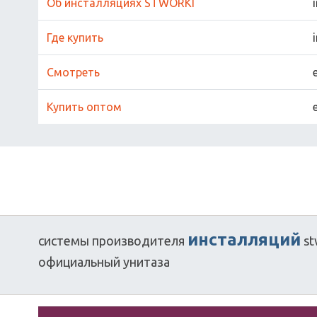
Об инсталляциях STWORKI
Где купить
Смотреть
Купить оптом
инсталляций
системы
производителя
st
официальный
унитаза