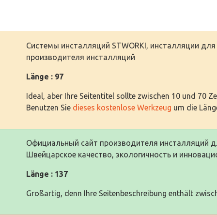
Системы инсталляций STWORKI, инсталляции для 
производителя инсталляций
Länge : 97
Ideal, aber Ihre Seitentitel sollte zwischen 10 und 70 Z
Benutzen Sie
dieses kostenlose Werkzeug
um die Länge
Официальный сайт производителя инсталляций дл
Швейцарское качество, экологичность и инноваци
Länge : 137
Großartig, denn Ihre Seitenbeschreibung enthält zwisc