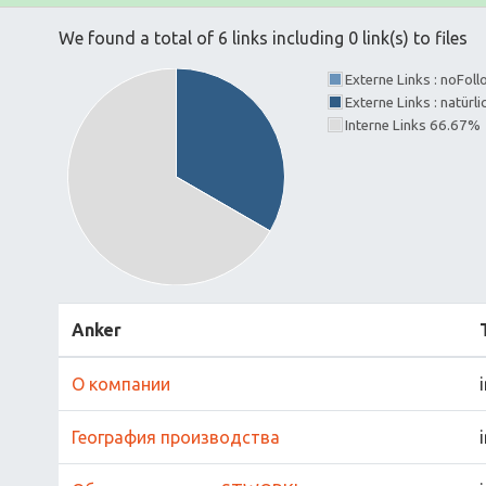
We found a total of 6 links including 0 link(s) to files
Externe Links : noFol
Externe Links : natürl
Interne Links 66.67%
Anker
О компании
География производства