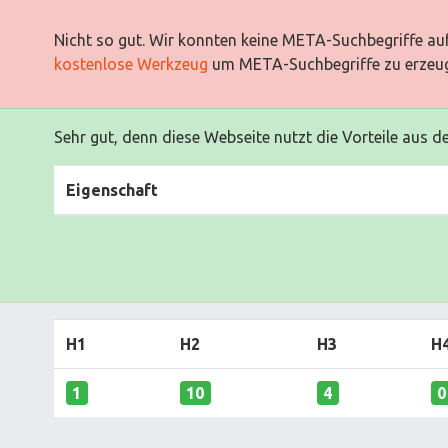
Nicht so gut. Wir konnten keine META-Suchbegriffe auf
kostenlose Werkzeug
um META-Suchbegriffe zu erzeu
Sehr gut, denn diese Webseite nutzt die Vorteile aus d
Eigenschaft
H1
H2
H3
H
1
10
4
0