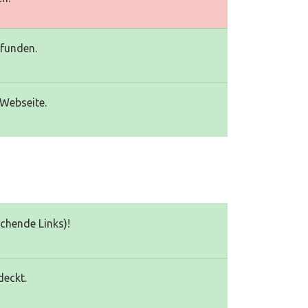
efunden.
 Webseite.
echende Links)!
deckt.