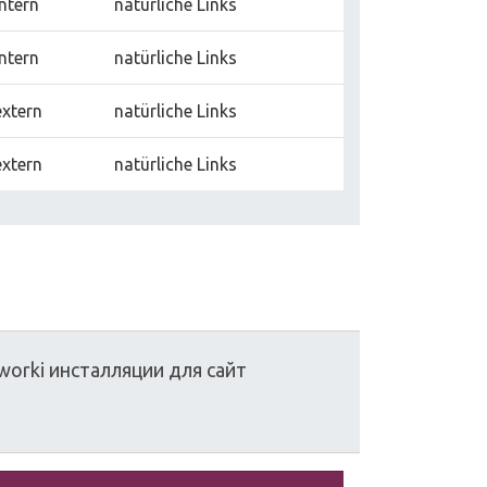
intern
natürliche Links
intern
natürliche Links
extern
natürliche Links
extern
natürliche Links
worki
инсталляции
для
сайт