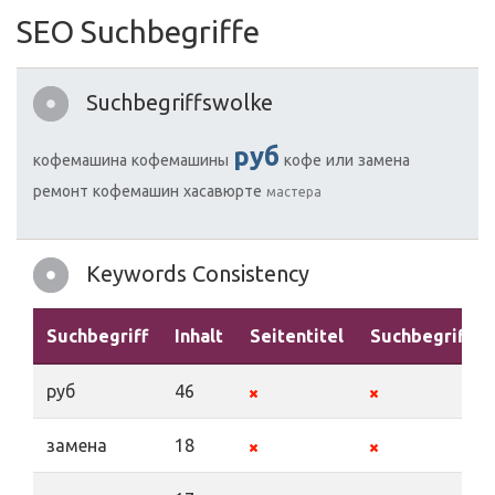
SEO Suchbegriffe
Suchbegriffswolke
руб
кофемашина
кофемашины
кофе
или
замена
ремонт
кофемашин
хасавюрте
мастера
Keywords Consistency
Suchbegriff
Inhalt
Seitentitel
Suchbegriffe
руб
46
замена
18