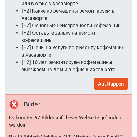
или в офис в Хасавюрте
[H2] Какие кофемашины ремонтируем в
Хасавюрте
[H2] Основные неисправности кофемашин
[H2] Оставьте заявку на ремонт
кофемашины
[H2] Цены на услуги по ремонту кофемашин
в Хасавюрте
[H2] 10 лет ремонтируем кофемашины
выезжаем на дом и в офис в Хасавюрте
Ausklappen
Bilder
Es konnten 92 Bilder auf dieser Webseite gefunden
werden.