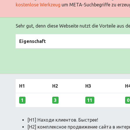
kostenlose Werkzeug
um META-Suchbegriffe zu erzeu
Sehr gut, denn diese Webseite nutzt die Vorteile aus d
Eigenschaft
H1
H2
H3
H
1
3
11
0
[H1] Находи клиентов. Быстрее!
[H2] комплексное продвижение сайта в интер