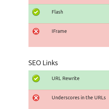
Flash
IFrame
SEO Links
URL Rewrite
Underscores in the URLs