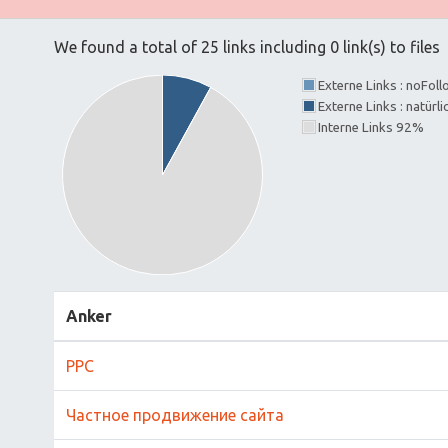
We found a total of 25 links including 0 link(s) to files
Externe Links : noFol
Externe Links : natürl
Interne Links 92%
Anker
PPC
Частное продвижение сайта