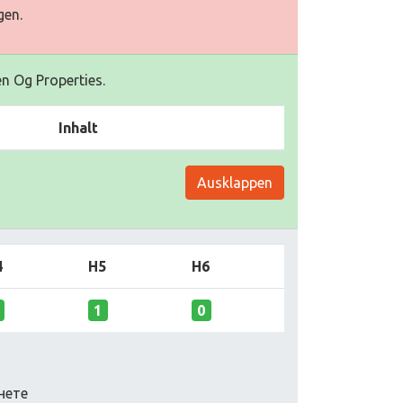
gen.
en Og Properties.
Inhalt
Ausklappen
4
H5
H6
1
0
нете