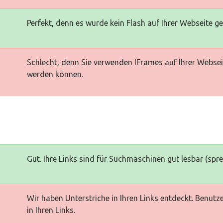
Perfekt, denn es wurde kein Flash auf Ihrer Webseite g
Schlecht, denn Sie verwenden IFrames auf Ihrer Websei
werden können.
Gut. Ihre Links sind für Suchmaschinen gut lesbar (spr
Wir haben Unterstriche in Ihren Links entdeckt. Benutz
in Ihren Links.