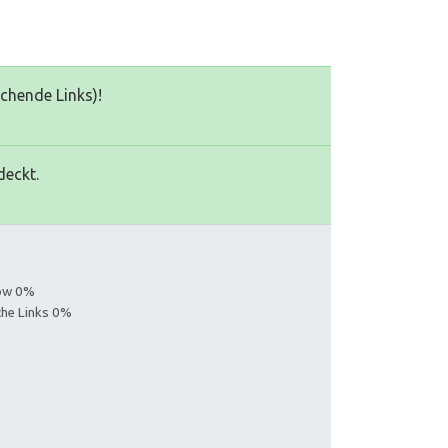
echende Links)!
deckt.
low 0%
iche Links 0%