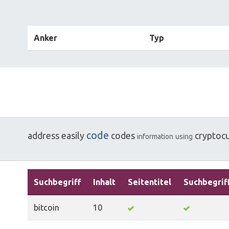
Anker
Typ
code
address
easily
codes
cryptoc
information
using
Suchbegriff
Inhalt
Seitentitel
Suchbegrif
bitcoin
10