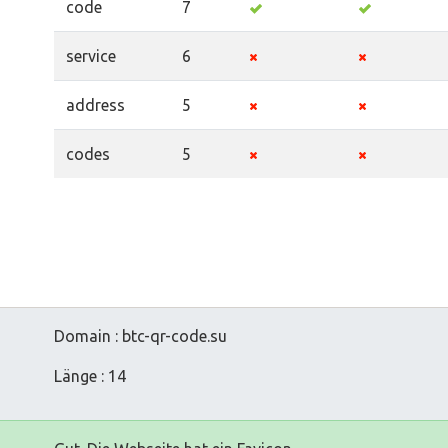
code
7
service
6
address
5
codes
5
Domain : btc-qr-code.su
Länge : 14