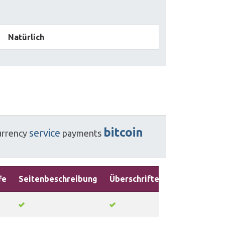
Natürlich
bitcoin
service
urrency
payments
fe
Seitenbeschreibung
Überschriften