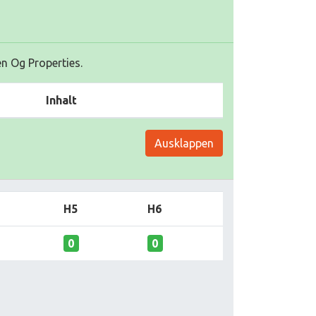
en Og Properties.
Inhalt
Ausklappen
H5
H6
0
0