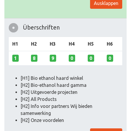
Ausklappen
Überschriften
H1
H2
H3
H4
H5
H6
1
8
9
0
0
0
[H1] Bio ethanol haard winkel
[H2] Bio-ethanol haard gamma
[H2] Uitgevoerde projecten
[H2] All Products
[H2] Info voor partners Wij bieden
samenwerking
[H2] Onze voordelen