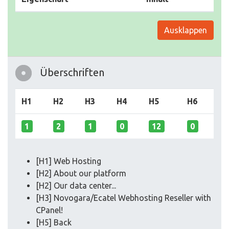
Ausklappen
Überschriften
H1
H2
H3
H4
H5
H6
1
2
1
0
12
0
[H1] Web Hosting
[H2] About our platform
[H2] Our data center...
[H3] Novogara/Ecatel Webhosting Reseller with
CPanel!
[H5] Back