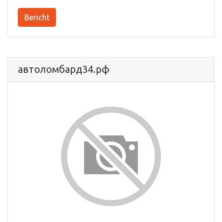
Bericht
автоломбард34.рф