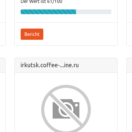
Der Wert ist 61/100
Bericht
irkutsk.coffee-...ine.ru