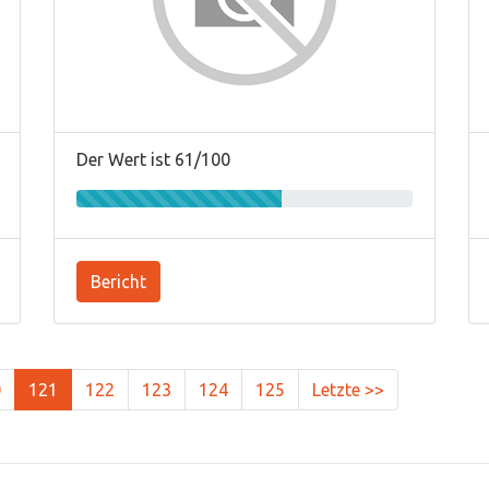
Der Wert ist 61/100
Bericht
0
121
122
123
124
125
Letzte >>