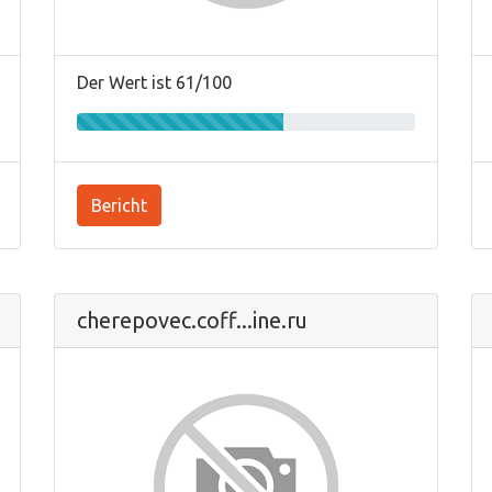
Der Wert ist 61/100
Bericht
cherepovec.coff...ine.ru