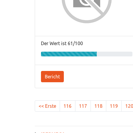
Der Wert ist 61/100
Bericht
<< Erste
116
117
118
119
12