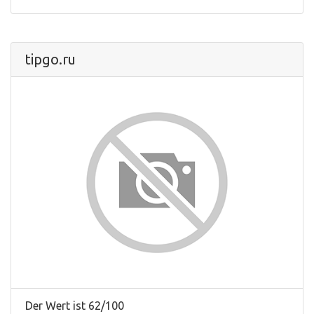
tipgo.ru
Der Wert ist 62/100