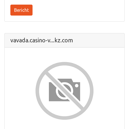
Bericht
vavada.casino-v...kz.com