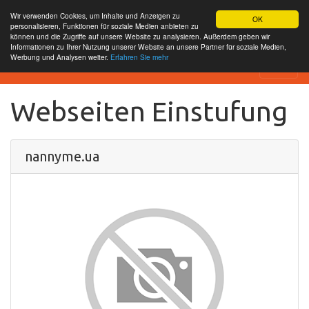
Wir verwenden Cookies, um Inhalte und Anzeigen zu
OK
personalisieren, Funktionen für soziale Medien anbieten zu
können und die Zugriffe auf unsere Website zu analysieren. Außerdem geben wir
Informationen zu Ihrer Nutzung unserer Website an unsere Partner für soziale Medien,
Werbung und Analysen weiter.
Erfahren Sie mehr
SEO Analytics
Webseiten Einstufung
nannyme.ua