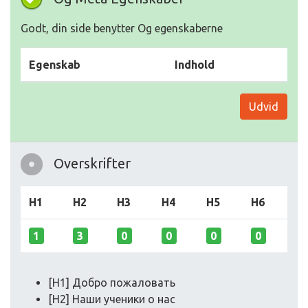
Godt, din side benytter Og egenskaberne
Egenskab
Indhold
Udvid
Overskrifter
H1
H2
H3
H4
H5
H6
1
3
0
0
0
0
[H1] Добро пожаловать
[H2] Наши ученики о нас