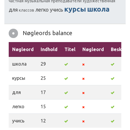
частная
музыкальная
преподаватели
художественная
курсы
школа
для
легко
учись
классов
Nøgleords balance
Nøgleord
Indhold
Titel
Nøgleord
Beskriv
школа
29
курсы
25
для
17
легко
15
учись
12