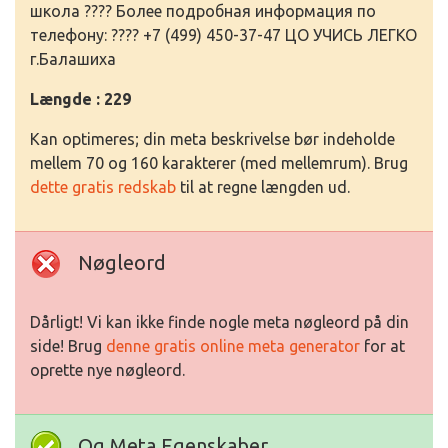
школа ???? Более подробная информация по
телефону: ???? +7 (499) 450-37-47 ЦО УЧИСЬ ЛЕГКО
г.Балашиха
Længde : 229
Kan optimeres; din meta beskrivelse bør indeholde
mellem 70 og 160 karakterer (med mellemrum). Brug
dette gratis redskab
til at regne længden ud.
Nøgleord
Dårligt! Vi kan ikke finde nogle meta nøgleord på din
side! Brug
denne gratis online meta generator
for at
oprette nye nøgleord.
Og Meta Egenskaber