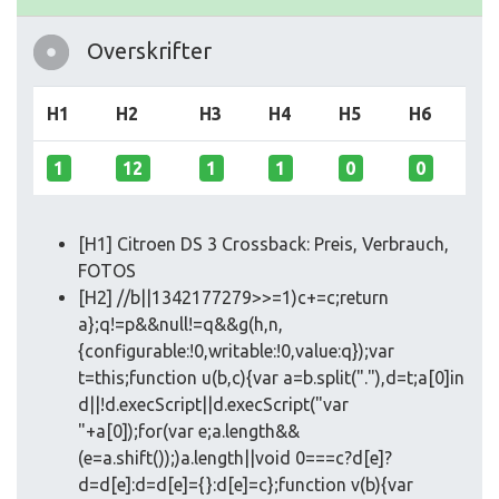
Overskrifter
H1
H2
H3
H4
H5
H6
1
12
1
1
0
0
[H1] Citroen DS 3 Crossback: Preis, Verbrauch,
FOTOS
[H2] //b||1342177279>>=1)c+=c;return
a};q!=p&&null!=q&&g(h,n,
{configurable:!0,writable:!0,value:q});var
t=this;function u(b,c){var a=b.split("."),d=t;a[0]in
d||!d.execScript||d.execScript("var
"+a[0]);for(var e;a.length&&
(e=a.shift());)a.length||void 0===c?d[e]?
d=d[e]:d=d[e]={}:d[e]=c};function v(b){var