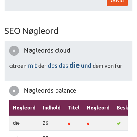
Udvid
SEO Nøgleord
Nøgleords cloud
die
mit
des
das
und
citroen
der
dem
von
für
Nøgleords balance
Nøgleord
Indhold
Titel
Nøgleord
Beskriv
die
26