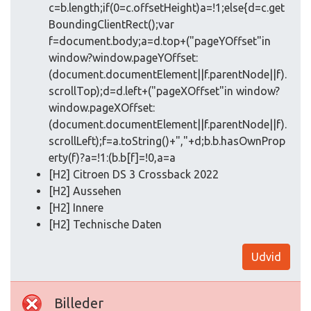
c=b.length;if(0=c.offsetHeight)a=!1;else{d=c.get
BoundingClientRect();var
f=document.body;a=d.top+("pageYOffset"in
window?window.pageYOffset:
(document.documentElement||f.parentNode||f).
scrollTop);d=d.left+("pageXOffset"in window?
window.pageXOffset:
(document.documentElement||f.parentNode||f).
scrollLeft);f=a.toString()+","+d;b.b.hasOwnProp
erty(f)?a=!1:(b.b[f]=!0,a=a
[H2] Citroen DS 3 Crossback 2022
[H2] Aussehen
[H2] Innere
[H2] Technische Daten
Udvid
Billeder