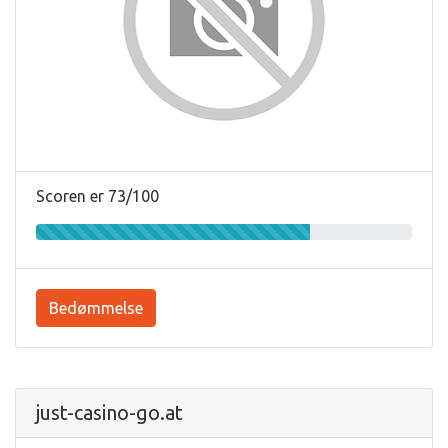
Scoren er 73/100
Bedømmelse
just-casino-go.at