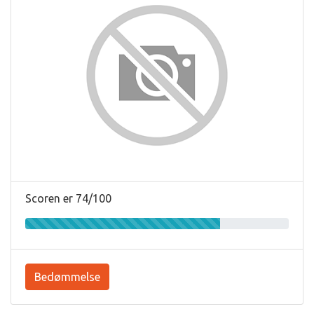
Scoren er 74/100
Bedømmelse