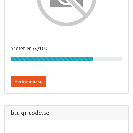
Scoren er 74/100
Bedømmelse
btc-qr-code.se