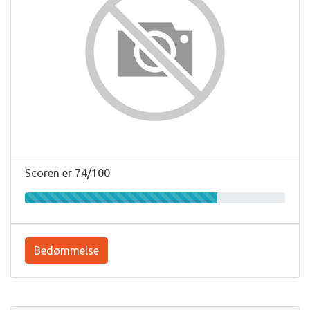
Scoren er 74/100
Bedømmelse