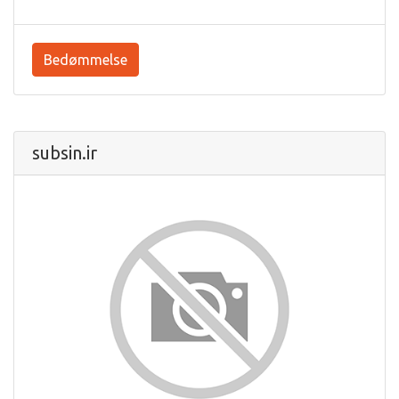
Bedømmelse
subsin.ir