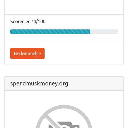
Scoren er 74/100
Bedømmelse
spendmuskmoney.org