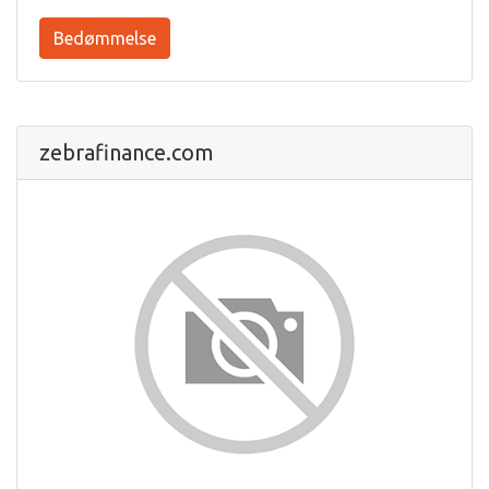
Bedømmelse
zebrafinance.com