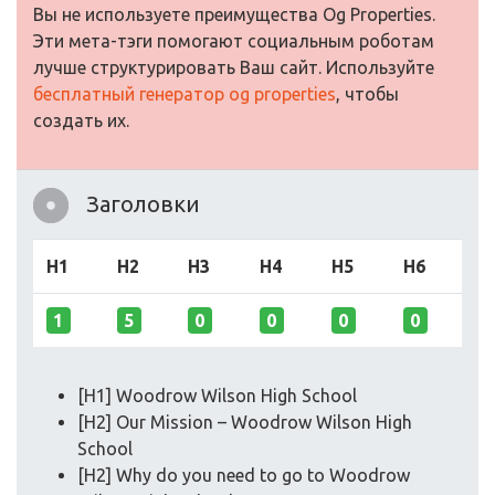
Вы не используете преимущества Og Properties.
Эти мета-тэги помогают социальным роботам
лучше структурировать Ваш сайт. Используйте
бесплатный генератор og properties
, чтобы
создать их.
Заголовки
H1
H2
H3
H4
H5
H6
1
5
0
0
0
0
[H1] Woodrow Wilson High School
[H2] Our Mission – Woodrow Wilson High
School
[H2] Why do you need to go to Woodrow