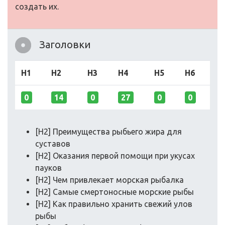
создать их.
Заголовки
H1
H2
H3
H4
H5
H6
0
14
0
27
0
0
[H2] Преимущества рыбьего жира для
суставов
[H2] Оказания первой помощи при укусах
пауков
[H2] Чем привлекает морская рыбалка
[H2] Самые смертоносные морские рыбы
[H2] Как правильно хранить свежий улов
рыбы