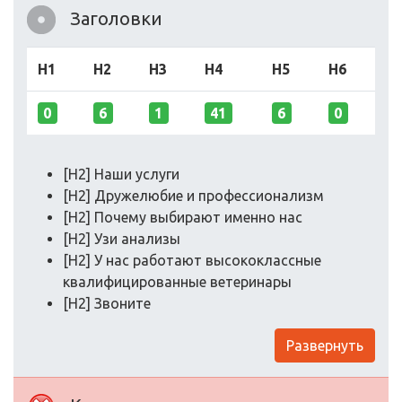
Заголовки
H1
H2
H3
H4
H5
H6
0
6
1
41
6
0
[H2] Наши услуги
[H2] Дружелюбие и профессионализм
[H2] Почему выбирают именно нас
[H2] Узи анализы
[H2] У нас работают высококлассные
квалифицированные ветеринары
[H2] Звоните
Развернуть