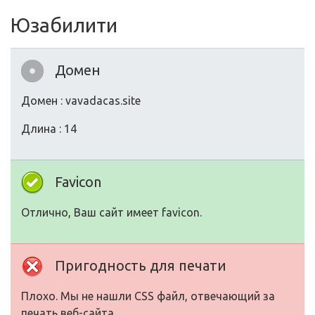
Юзабилити
Домен
Домен : vavadacas.site
Длина : 14
Favicon
Отлично, Ваш сайт имеет favicon.
Пригодность для печати
Плохо. Мы не нашли CSS файл, отвечающий за
печать веб-сайта.