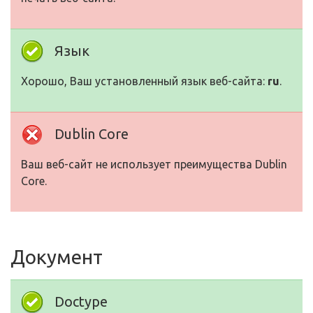
Язык
Хорошо, Ваш установленный язык веб-сайта:
ru
.
Dublin Core
Ваш веб-сайт не использует преимущества Dublin
Core.
Документ
Doctype