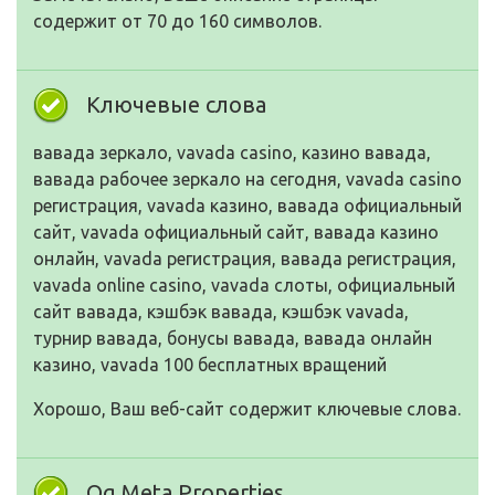
содержит от 70 до 160 символов.
Ключевые слова
вавада зеркало, vavada casino, казино вавада,
вавада рабочее зеркало на сегодня, vavada casino
регистрация, vavada казино, вавада официальный
сайт, vavada официальный сайт, вавада казино
онлайн, vavada регистрация, вавада регистрация,
vavada online casino, vavada слоты, официальный
сайт вавада, кэшбэк вавада, кэшбэк vavada,
турнир вавада, бонусы вавада, вавада онлайн
казино, vavada 100 бесплатных вращений
Хорошо, Ваш веб-сайт содержит ключевые слова.
Og Meta Properties