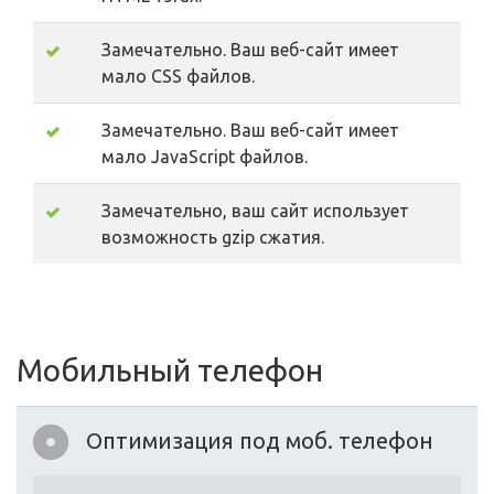
Замечательно. Ваш веб-сайт имеет
мало CSS файлов.
Замечательно. Ваш веб-сайт имеет
мало JavaScript файлов.
Замечательно, ваш сайт использует
возможность gzip сжатия.
Мобильный телефон
Оптимизация под моб. телефон