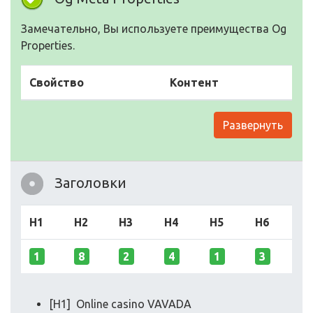
Замечательно, Вы используете преимущества Og
Properties.
Свойство
Контент
Развернуть
Заголовки
H1
H2
H3
H4
H5
H6
1
8
2
4
1
3
[H1] On​line casino VAVADA