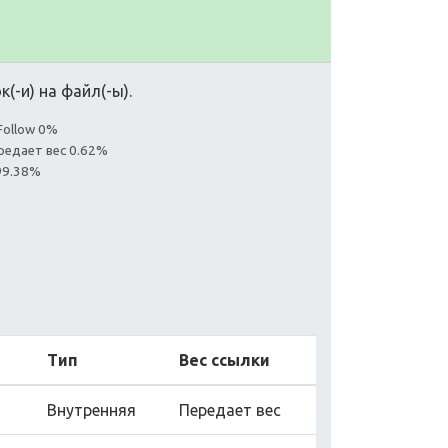
(-и) на файл(-ы).
Follow 0%
редает вес 0.62%
99.38%
Тип
Вес ссылки
Внутренняя
Передает вес