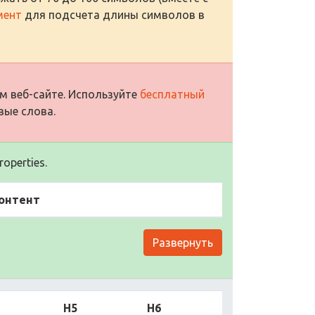
мент
для подсчета длины символов в
м веб-сайте. Используйте
бесплатный
вые слова.
operties.
онтент
Развернуть
H5
H6