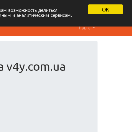
OK
вам возможность делиться
мным и аналитическим сервисам.
Язык
а v4y.com.ua