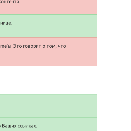
контента.
нице.
me'ы. Это говорит о том, что
в Ваших ссылках.