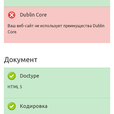
Dublin Core
Ваш веб-сайт не использует преимущества Dublin
Core.
Документ
Doctype
HTML 5
Кодировка