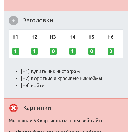
Заголовки
H1
H2
H3
H4
H5
H6
1
1
0
1
0
0
[H1] Купить ник инстаграм
[H2] Короткие и красивые никнеймы.
[H4] войти
Картинки
Мы нашли 58 картинок на этом веб-сайте.