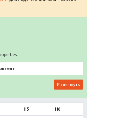
operties.
онтент
Развернуть
H5
H6