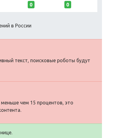
0
0
ений в России
тивный текст, поисковые роботы будут
 меньше чем 15 процентов, это
контента.
нице.