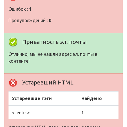
Ошибок :
1
Предупреждений :
0
Приватность эл. почты
Отлично, мы не нашли адрес эл. почты в
контенте!
Устаревший HTML
Устаревшие тэги
Найдено
<center>
1