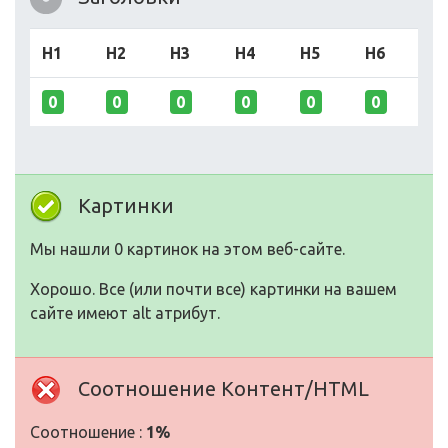
H1
H2
H3
H4
H5
H6
0
0
0
0
0
0
Картинки
Мы нашли 0 картинок на этом веб-сайте.
Хорошо. Все (или почти все) картинки на вашем
сайте имеют alt атрибут.
Соотношение Контент/HTML
Соотношение :
1%