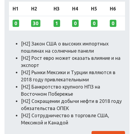
H1
H2
H3
H4
H5
H6
0
30
1
0
0
0
[H2] Закон США о высоких импортных
пошлинах на солнечные панели
[H2] Рост евро может оказать влияние и на
экспорт
[H2] Рынки Мексики и Турции являются в
2018 году привлекательными
[H2] Банкротство крупного НПЗ на
Восточном Побережье
[H2] Cокращении добычи нефти в 2018 году
обязательства ОПЕК
[H2] Сотрудничество в торговле США,
Мексикой и Канадой