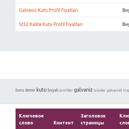
Galvaniz Kutu Profil Fiyatları
Вн
St52 Kalite Kutu Profil Fiyatları
Вн
kutu
galvaniz
boru
demir
boyalı
profiller
ürünler
galvanizli
tra
Ключевое
Заголовок
Кл
слово
Контент
страницы
сло