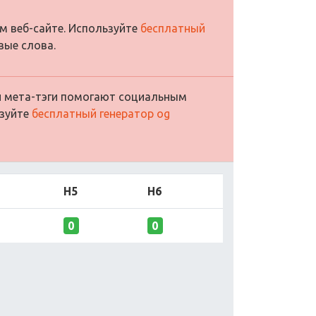
м веб-сайте. Используйте
бесплатный
вые слова.
ти мета-тэги помогают социальным
ьзуйте
бесплатный генератор og
H5
H6
0
0