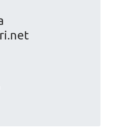
а
ri.net