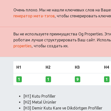
Очень плохо. Мы не нашли ключевых слов на Ваше
генератор мета-тэгов
, чтобы сгенерировать ключе
Вы не используете преимущества Og Properties. Э
роботам лучше структурировать Ваш сайт. Испол
properties
, чтобы создать их.
H1
H2
H3
H4
1
1
9
1
[H1] Kutu Profiller
[H2] Metal Ürünler
[H3] Demir Kutu Kare ve Dikdörtgen Profiller