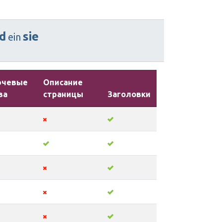
d
sie
ein
ючевые
Описание
ва
страницы
Заголовки