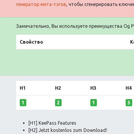
генератор мета-тэгов
, чтобы сгенерировать ключе
Замечательно, Вы используете преимущества Og Pr
Свойство
К
H1
H2
H3
H4
1
2
1
5
[H1] KeePass Features
[H2] Jetzt kostenlos zum Download!