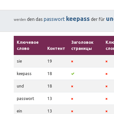
keepass
un
passwort
den
das
der
für
werden
Ключевое
Заголовок
Кл
слово
Контент
страницы
сло
sie
19
keepass
18
und
18
passwort
13
ein
13