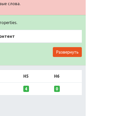
вые слова.
operties.
онтент
Развернуть
H5
H6
4
0