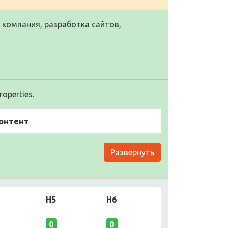
T компания, разработка сайтов,
operties.
онтент
Развернуть
H5
H6
0
0