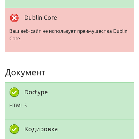
Dublin Core
Ваш веб-сайт не использует преимущества Dublin
Core.
Документ
Doctype
HTML 5
Кодировка