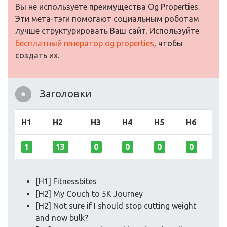
Вы не используете преимущества Og Properties.
Эти мета-тэги помогают социальным роботам
лучше структурировать Ваш сайт. Используйте
бесплатный генератор og properties
, чтобы
создать их.
Заголовки
H1
H2
H3
H4
H5
H6
1
13
0
0
0
0
[H1] Fitnessbites
[H2] My Couch to 5K Journey
[H2] Not sure if I should stop cutting weight
and now bulk?