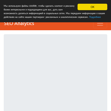
Мы используем файлы cookie, чтобы сделать контент и рекламу
OK
более интересными и подходящими для вас, дать вам
возможность делиться информацией в социальных сетях. Мы передаем информацию о ваших
действиях на сайте нашим партнерам: рекламным и аналитическим сервисам.
Подробнее
SEO Analytics