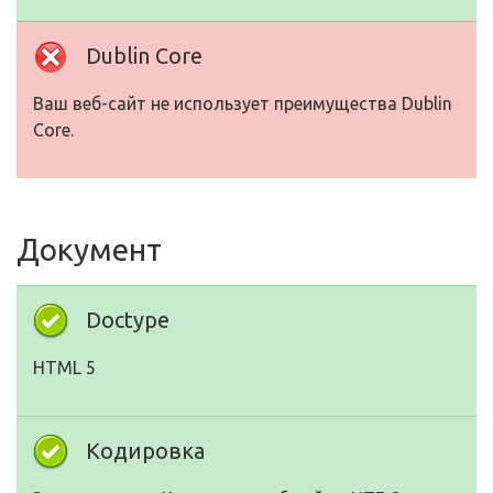
Dublin Core
Ваш веб-сайт не использует преимущества Dublin
Core.
Документ
Doctype
HTML 5
Кодировка