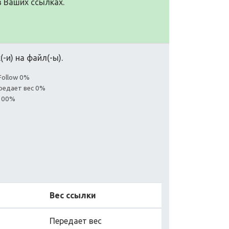
в Ваших ссылках.
-и) на файл(-ы).
Follow 0%
редает вес 0%
 100%
Вес ссылки
Передает вес