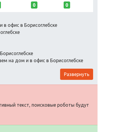
0
0
и в офис в Борисоглебске
оглебске
 Борисоглебске
ем на дом и в офис в Борисоглебске
Развернуть
ативный текст, поисковые роботы будут