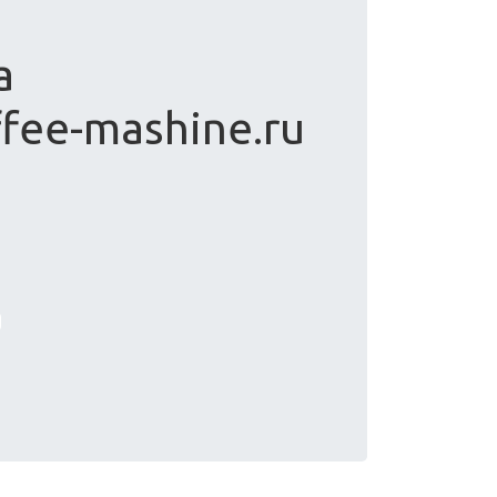
а
ffee-mashine.ru