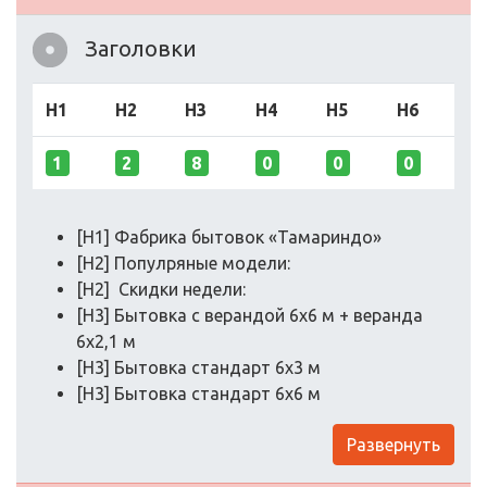
Заголовки
H1
H2
H3
H4
H5
H6
1
2
8
0
0
0
[H1] Фабрика бытовок «Тамариндо»
[H2] Популряные модели:
[H2] Скидки недели:
[H3] Бытовка с верандой 6х6 м + веранда
6x2,1 м
[H3] Бытовка стандарт 6x3 м
[H3] Бытовка стандарт 6x6 м
Развернуть