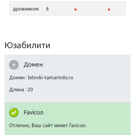
дровником
6
Юзабилити
Домен
Домен : bitovki-tamarindo.ru
Длина : 20
Favicon
Отлично, Ваш сайт имеет favicon.