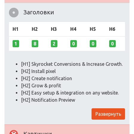
Заголовки
H1
H2
H3
H4
H5
H6
1
8
2
0
0
0
[H1] Skyrocket Conversions & Increase Growth.
[H2] Install pixel
[H2] Create notification
[H2] Grow & profit
[H2] Easy setup & integration on any website.
[H2] Notification Preview
Развернуть
Картинки