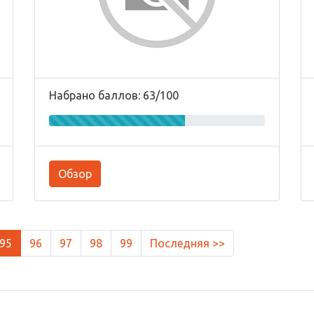
Набрано баллов: 63/100
Обзор
95
96
97
98
99
Последняя >>