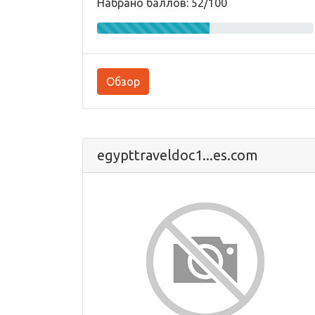
Набрано баллов: 52/100
Обзор
egypttraveldoc1...es.com