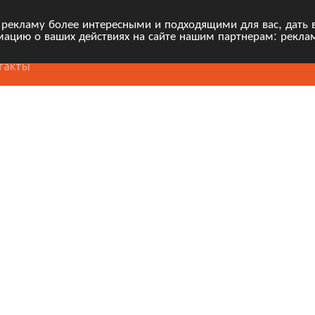
 рекламу более интересными и подходящими для вас, дать 
ацию о ваших действиях на сайте нашим партнерам: рекла
такты