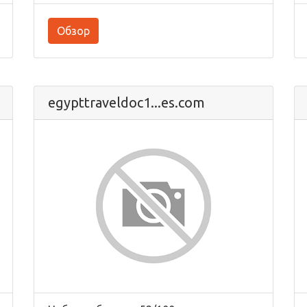
Обзор
egypttraveldoc1...es.com