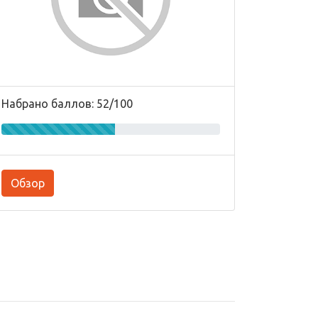
Набрано баллов: 52/100
Обзор