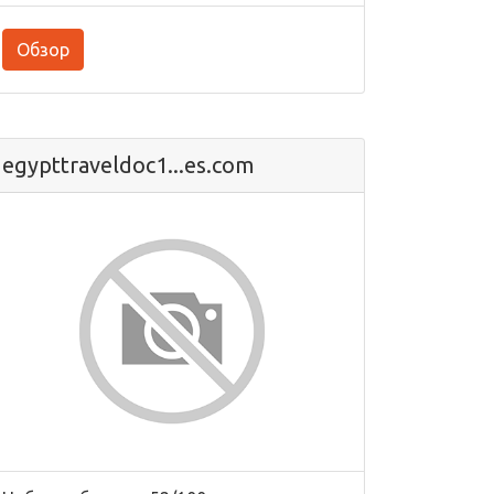
Обзор
egypttraveldoc1...es.com