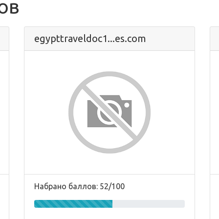
ов
egypttraveldoc1...es.com
Набрано баллов: 52/100