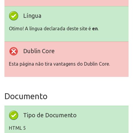
Língua
Otimo! A língua declarada deste site é
en
.
Dublin Core
Esta página não tira vantagens do Dublin Core.
Documento
Tipo de Documento
HTML 5