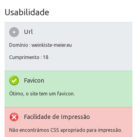
Usabilidade
Url
Domínio : weinkiste-meier.eu
Cumprimento : 18
Favicon
Ótimo, o site tem um favicon.
Facilidade de Impressão
Não encontrámos CSS apropriado para impressão.