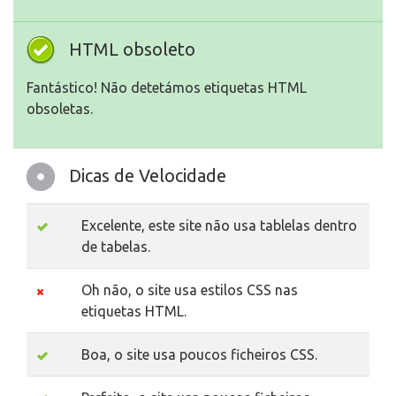
HTML obsoleto
Fantástico! Não detetámos etiquetas HTML
obsoletas.
Dicas de Velocidade
Excelente, este site não usa tablelas dentro
de tabelas.
Oh não, o site usa estilos CSS nas
etiquetas HTML.
Boa, o site usa poucos ficheiros CSS.