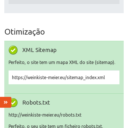
Otimização
XML Sitemap
Perfeito, o site tem um mapa XML do site (sitemap).
https://weinkiste-meier.eu/sitemap_index.xml
Robots.txt
http://weinkiste-meier.eu/robots.txt
Perfeito, o seu site tem um ficheiro robots.txt.