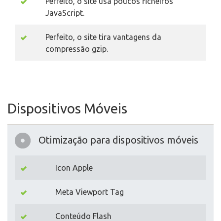
Perfeito, o site usa poucos ficheiros
JavaScript.
Perfeito, o site tira vantagens da
compressão gzip.
Dispositivos Móveis
Otimização para dispositivos móveis
Icon Apple
Meta Viewport Tag
Conteúdo Flash