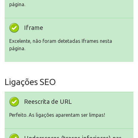
página.
Iframe
Excelente, não foram detetadas Iframes nesta
página.
Ligações SEO
Reescrita de URL
Perfeito. As ligações aparentam ser limpas!