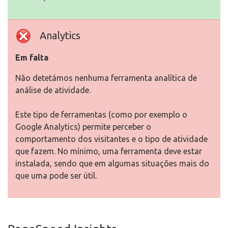
Analytics
Em falta
Não detetámos nenhuma ferramenta analítica de
análise de atividade.
Este tipo de ferramentas (como por exemplo o
Google Analytics) permite perceber o
comportamento dos visitantes e o tipo de atividade
que fazem. No mínimo, uma ferramenta deve estar
instalada, sendo que em algumas situações mais do
que uma pode ser útil.