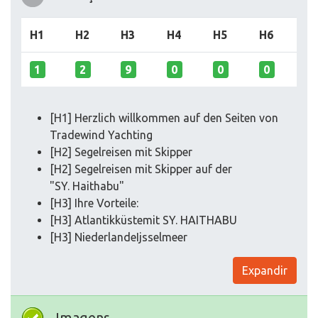
H1
H2
H3
H4
H5
H6
1
2
9
0
0
0
[H1] Herzlich willkommen auf den Seiten von
Tradewind Yachting
[H2] Segelreisen mit Skipper
[H2] Segelreisen mit Skipper auf der
"SY. Haithabu"
[H3] Ihre Vorteile:
[H3] Atlantikküstemit SY. HAITHABU
[H3] NiederlandeIjsselmeer
Expandir
Imagens