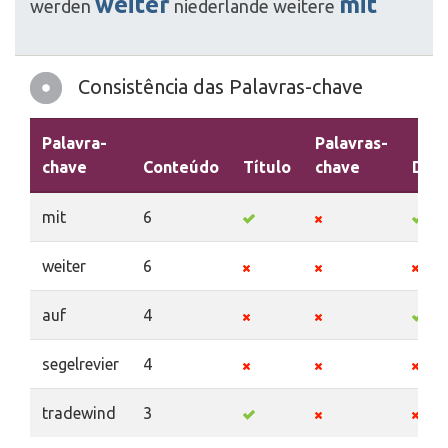
weiter
mit
werden
niederlande
weitere
Consistência das Palavras-chave
Palavra-
Palavras-
chave
Conteúdo
Título
chave
Desc
mit
6
weiter
6
auf
4
segelrevier
4
tradewind
3