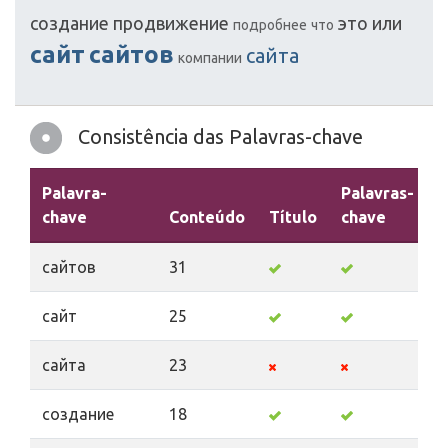
создание
продвижение
это
или
подробнее
что
сайт
сайтов
сайта
компании
Consistência das Palavras-chave
Palavra-
Palavras-
chave
Conteúdo
Título
chave
D
сайтов
31
сайт
25
сайта
23
создание
18