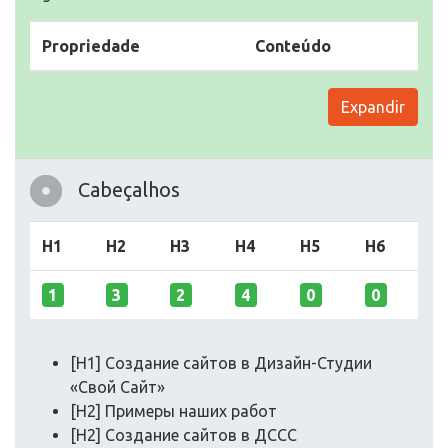
Propriedade
Conteúdo
Expandir
Cabeçalhos
H1
H2
H3
H4
H5
H6
1
3
2
4
0
0
[H1] Создание сайтов в Дизайн-Студии
«Свой Сайт»
[H2] Примеры наших работ
[H2] Создание сайтов в ДССС