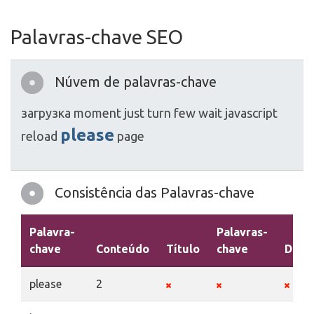
Palavras-chave SEO
Núvem de palavras-chave
загрузка
moment
just
turn
few
wait
javascript
please
reload
page
Consistência das Palavras-chave
Palavra-
Palavras-
chave
Conteúdo
Título
chave
Desc
please
2