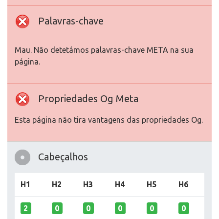
Palavras-chave
Mau. Não detetámos palavras-chave META na sua
página.
Propriedades Og Meta
Esta página não tira vantagens das propriedades Og.
Cabeçalhos
H1
H2
H3
H4
H5
H6
2
0
0
0
0
0