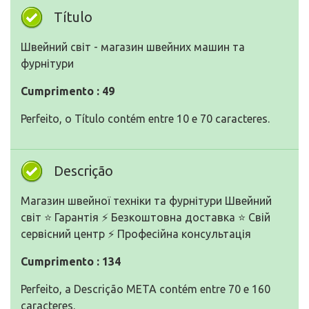
Título
Швейний світ - магазин швейних машин та
фурнітури
Cumprimento : 49
Perfeito, o Título contém entre 10 e 70 caracteres.
Descrição
Магазин швейної техніки та фурнітури Швейний
світ ⭐ Гарантія ⚡️ Безкоштовна доставка ⭐ Свій
сервісний центр ⚡️ Професійна консультація
Cumprimento : 134
Perfeito, a Descrição META contém entre 70 e 160
caracteres.