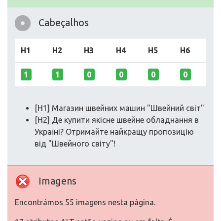
Cabeçalhos
H1
H2
H3
H4
H5
H6
1
1
0
0
0
0
[H1] Магазин швейних машин "Швейний світ"
[H2] Де купити якісне швейне обладнання в
Україні? Отримайте найкращу пропозицію
від "Швейного світу"!
Imagens
Encontrámos 55 imagens nesta página.