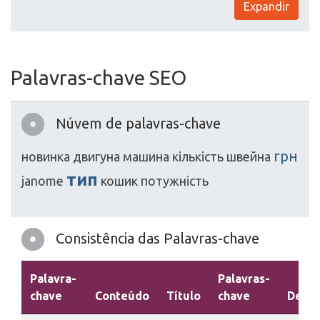
Expandir
Palavras-chave SEO
Núvem de palavras-chave
грн
новинка
двигуна
машина
кількість
швейна
тип
janome
кошик
потужність
Consistência das Palavras-chave
Palavra-
Palavras-
chave
Conteúdo
Título
chave
Descr