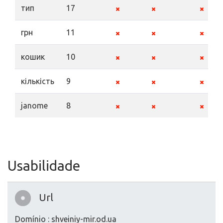
тип
17
грн
11
кошик
10
кількість
9
janome
8
Usabilidade
Url
Domínio : shveiniy-mir.od.ua