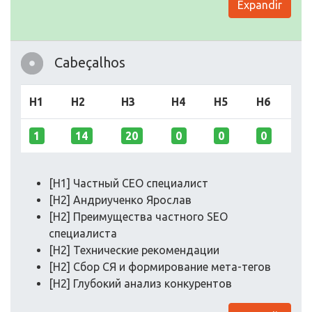
Expandir
Cabeçalhos
H1
H2
H3
H4
H5
H6
1
14
20
0
0
0
[H1] Частный СЕО специалист
[H2] Андриученко Ярослав
[H2] Преимущества частного SEO
специалиста
[H2] Технические рекомендации
[H2] Сбор СЯ и формирование мета-тегов
[H2] Глубокий анализ конкурентов