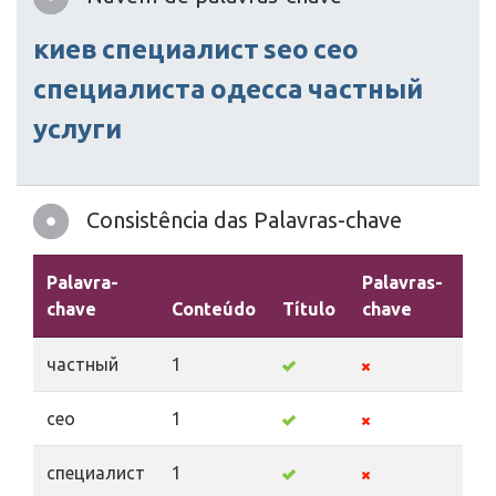
киев
специалист
seo
сео
специалиста
одесса
частный
услуги
Consistência das Palavras-chave
Palavra-
Palavras-
chave
Conteúdo
Título
chave
De
частный
1
сео
1
специалист
1