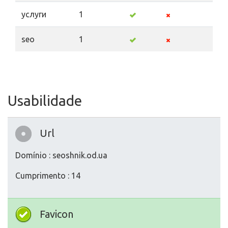
услуги
1
seo
1
Usabilidade
Url
Domínio : seoshnik.od.ua
Cumprimento : 14
Favicon