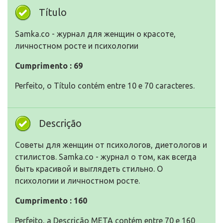
Título
Samka.co - журнал для женщин о красоте,
личностном росте и психологии
Cumprimento : 69
Perfeito, o Título contém entre 10 e 70 caracteres.
Descrição
Советы для женщин от психологов, диетологов и
стилистов. Samka.co - журнал о том, как всегда
быть красивой и выглядеть стильно. О
психологии и личностном росте.
Cumprimento : 160
Perfeito, a Descrição META contém entre 70 e 160