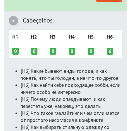
Cabeçalhos
H1
H2
H3
H4
H5
H6
0
0
0
0
0
6
[H6] Какие бывают виды голода, и как
понять, что ты голоден, а не что-то другое
[H6] Как найти себе подходящее хобби, если
ничего особо не интересно
[H6] Почему люди опаздывают, и как
перестать уже, наконец, это делать
[H6] Что такое газлайтинг и чем отличается
от простого несогласия в конфликте
[H6] Как выбирать стильную одежду со