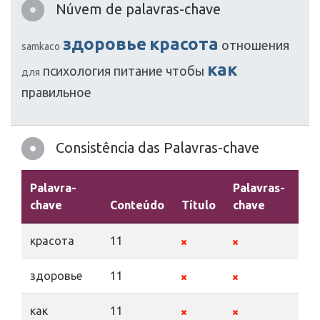
Núvem de palavras-chave
здоровье
красота
отношения
samkaco
как
психология
питание
чтобы
для
правильное
Consistência das Palavras-chave
Palavra-
Palavras-
chave
Conteúdo
Título
chave
De
красота
11
здоровье
11
как
11