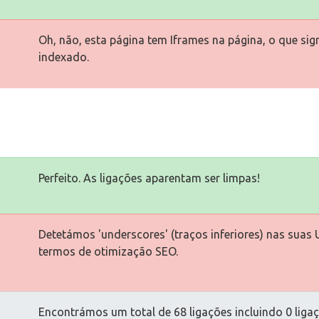
Oh, não, esta página tem Iframes na página, o que si
indexado.
Perfeito. As ligações aparentam ser limpas!
Detetámos 'underscores' (traços inferiores) nas suas 
termos de otimização SEO.
Encontrámos um total de 68 ligações incluindo 0 ligaç