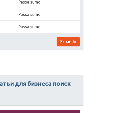
Passa sumo
Passa sumo
Passa sumo
Expandir
атьи
для
бизнеса
поиск