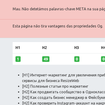
Mau. Não detetámos palavras-chave META na sua pág
Esta página não tira vantagens das propriedades Og.
H1
H2
H3
H
1
49
0
0
[H1] Интернет-маркетинг для увеличения при
сервисы для бизнеса ResizeWeb
[H2] Полезные статьи про маркетинг
[H2] Как продвигать сообщество в Одноклас
[H2] Как создать бизнес менеджер в Фейсбуке
[H2] Как проверить Instagram-аккаунт на на