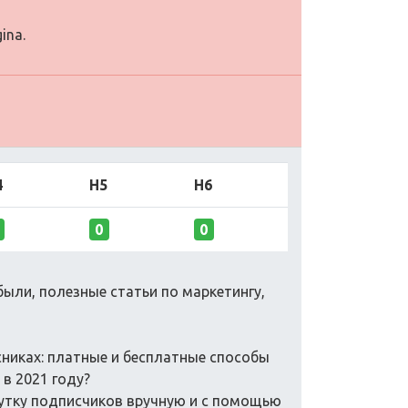
ina.
4
H5
H6
0
0
были, полезные статьи по маркетингу,
сниках: платные и бесплатные способы
 в 2021 году?
крутку подписчиков вручную и с помощью