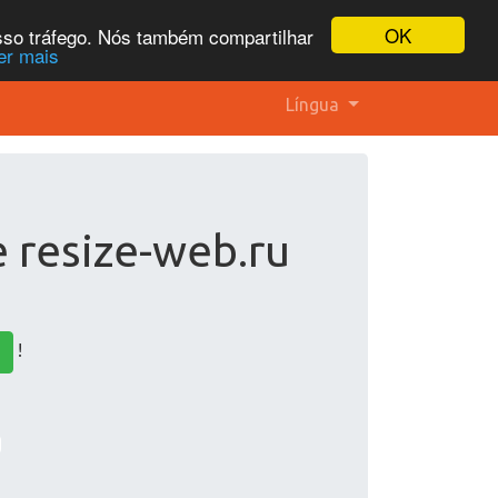
OK
osso tráfego. Nós também compartilhar
er mais
Língua
e resize-web.ru
!