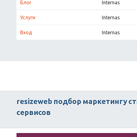
Блог
Internas
Услуги
Internas
Вход
Internas
resizeweb
подбор
маркетингу
ст
сервисов