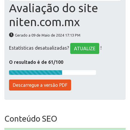
Avaliação do site
niten.com.mx
Gerado a 09 de Maio de 2024 17:13 PM
Estatísticas desatualizadas?
!
ATUALIZE
O resultado é de 61/100
Descarregue a versão PDF
Conteúdo SEO