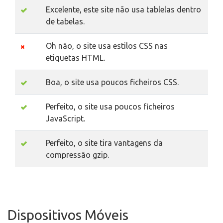
Excelente, este site não usa tablelas dentro
de tabelas.
Oh não, o site usa estilos CSS nas
etiquetas HTML.
Boa, o site usa poucos ficheiros CSS.
Perfeito, o site usa poucos ficheiros
JavaScript.
Perfeito, o site tira vantagens da
compressão gzip.
Dispositivos Móveis