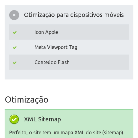
Otimização para dispositivos móveis
Icon Apple
Meta Viewport Tag
Conteúdo Flash
Otimização
XML Sitemap
Perfeito, o site tem um mapa XML do site (sitemap).