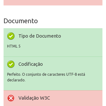
Documento
Tipo de Documento
HTML 5
Codificação
Perfeito. O conjunto de caracteres UTF-8 está
declarado.
Validação W3C