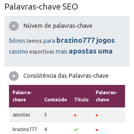
Palavras-chave SEO
Núvem de palavras-chave
brazino777
jogos
bônus
para
temos
apostas
uma
cassino
mais
esportivas
Consistência das Palavras-chave
Palavra-
Palavras-
chave
Conteúdo
Título
chave
Des
apostas
5
brazino777
4