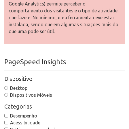
Google Analytics) permite perceber o
comportamento dos visitantes e o tipo de atividade
que fazem. No mínimo, uma ferramenta deve estar
instalada, sendo que em algumas situações mais do
que uma pode ser útil.
PageSpeed Insights
Dispositivo
Desktop
Dispositivos Móveis
Categorias
Desempenho
Acessibilidade