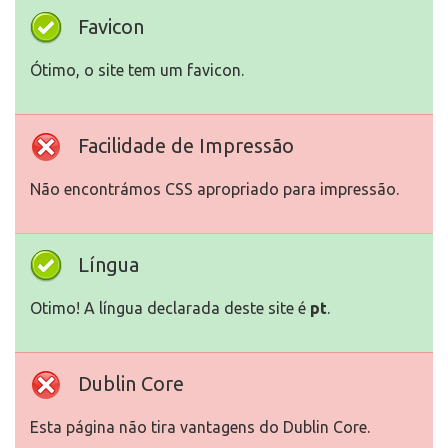
Favicon
Ótimo, o site tem um favicon.
Facilidade de Impressão
Não encontrámos CSS apropriado para impressão.
Língua
Otimo! A língua declarada deste site é
pt
.
Dublin Core
Esta página não tira vantagens do Dublin Core.