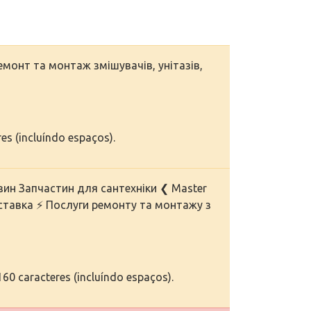
емонт та монтаж змішувачів, унітазів,
res (incluíndo espaços).
ин Запчастин для сантехніки ❮ Master
ставка ⚡ Послуги ремонту та монтажу з
60 caracteres (incluíndo espaços).