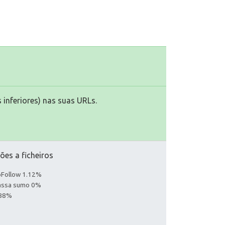
 inferiores) nas suas URLs.
ões a ficheiros
noFollow 1.12%
Passa sumo 0%
.88%