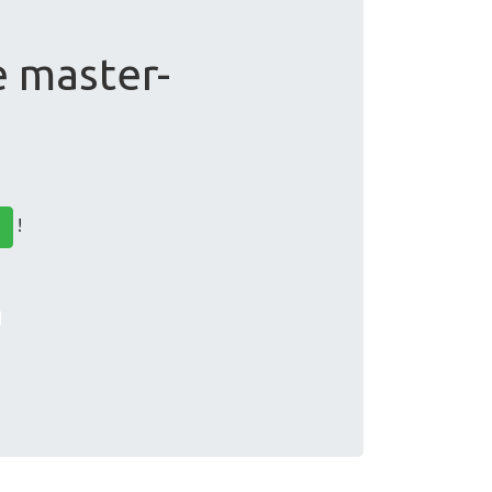
e master-
!