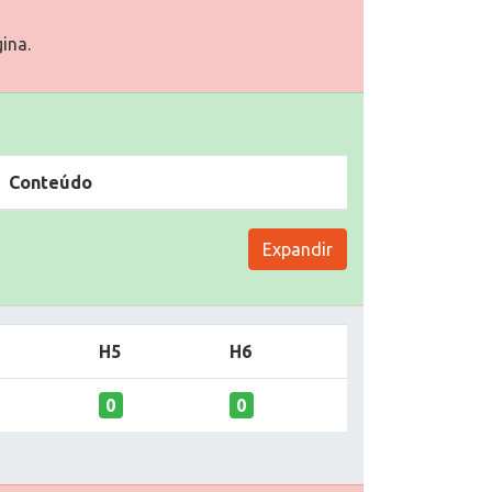
ina.
Conteúdo
Expandir
H5
H6
0
0