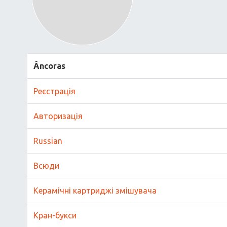
Âncoras
Реєстрація
Авторизація
Russian
Всюди
Керамічні картриджі змішувача
Кран-букси