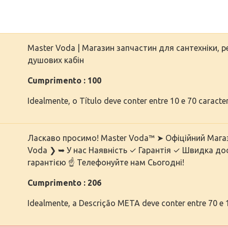
Master Voda | Магазин запчастин для сантехніки, р
душових кабін
Cumprimento : 100
Idealmente, o Título deve conter entre 10 e 70 caracte
Ласкаво просимо! Master Voda™ ➤ Офіційний Магаз
Voda ❯ ➥ У нас Наявність ✓ Гарантія ✓ Швидка до
гарантією ☝ Телефонуйте нам Сьогодні!
Cumprimento : 206
Idealmente, a Descrição META deve conter entre 70 e 1