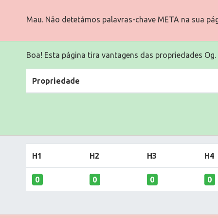
Mau. Não detetámos palavras-chave META na sua pág
Boa! Esta página tira vantagens das propriedades Og.
Propriedade
H1
H2
H3
H4
0
0
0
0