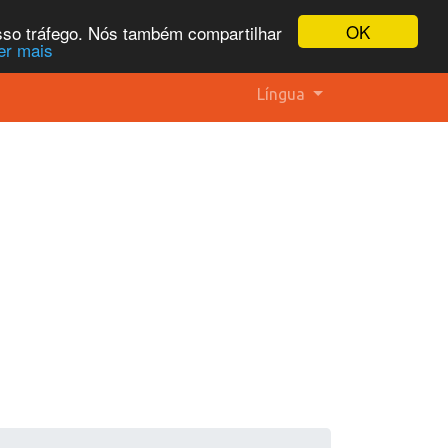
OK
osso tráfego. Nós também compartilhar
er mais
Língua