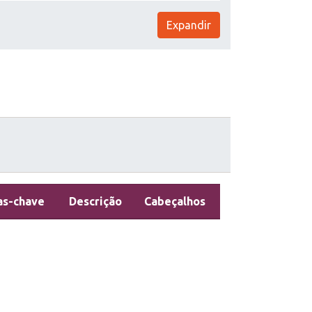
Expandir
as-chave
Descrição
Cabeçalhos