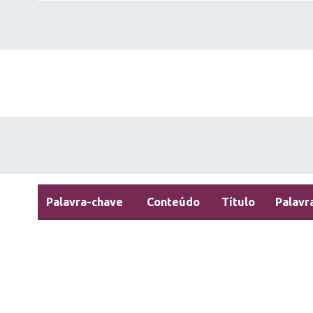
Palavra-chave
Conteúdo
Título
Palavr