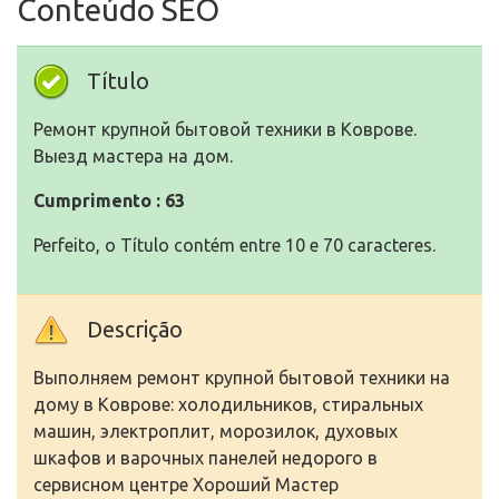
Conteúdo SEO
Título
Ремонт крупной бытовой техники в Коврове.
Выезд мастера на дом.
Cumprimento : 63
Perfeito, o Título contém entre 10 e 70 caracteres.
Descrição
Выполняем ремонт крупной бытовой техники на
дому в Коврове: холодильников, стиральных
машин, электроплит, морозилок, духовых
шкафов и варочных панелей недорого в
сервисном центре Хороший Мастер