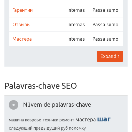
Гарантии
Internas
Passa sumo
Отзывы
Internas
Passa sumo
Мастера
Internas
Passa sumo
Expandir
Palavras-chave SEO
Núvem de palavras-chave
шаг
мастера
машина
коврове
техники
ремонт
следующий
предыдущий
руб
поломку