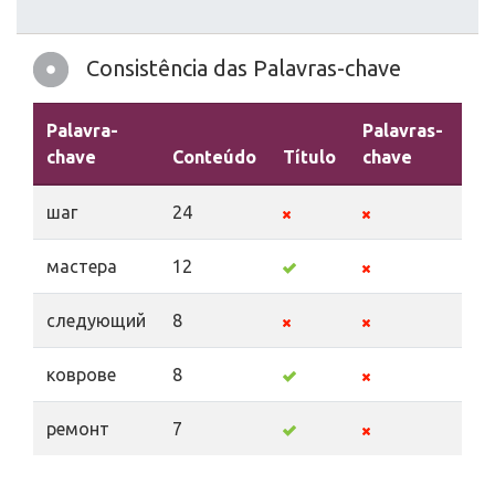
Consistência das Palavras-chave
Palavra-
Palavras-
chave
Conteúdo
Título
chave
De
шаг
24
мастера
12
следующий
8
коврове
8
ремонт
7