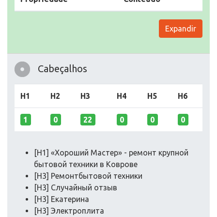
Expandir
Cabeçalhos
H1
H2
H3
H4
H5
H6
1
0
22
0
0
0
[H1] «Хороший Мастер» - ремонт крупной
бытовой техники в Коврове
[H3] Ремонтбытовой техники
[H3] Случайный отзыв
[H3] Екатерина
[H3] Электроплита