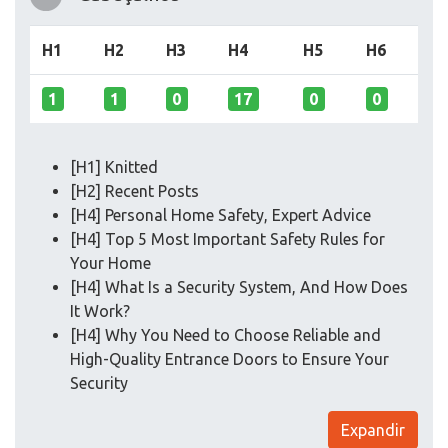
H1
H2
H3
H4
H5
H6
1
1
0
17
0
0
[H1] Knitted
[H2] Recent Posts
[H4] Personal Home Safety, Expert Advice
[H4] Top 5 Most Important Safety Rules for
Your Home
[H4] What Is a Security System, And How Does
It Work?
[H4] Why You Need to Choose Reliable and
High-Quality Entrance Doors to Ensure Your
Security
Expandir