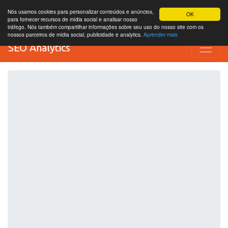
Nós usamos cookies para personalizar conteúdos e anúncios,
OK
para fornecer recursos de mídia social e analisar nosso
tráfego. Nós também compartilhar informações sobre seu uso do nosso site com os
nossos parceiros de mídia social, publicidade e analytics.
Aprender mais
SEO Analytics